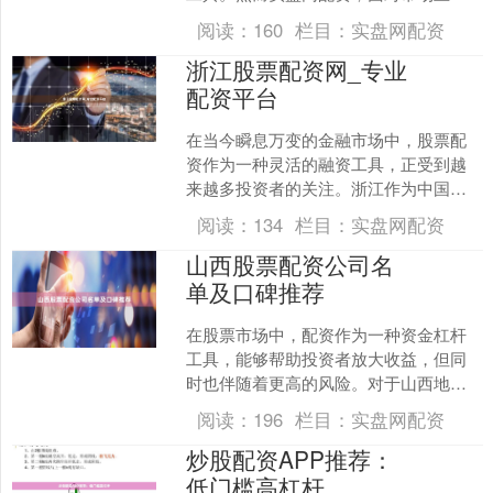
多的配资公司，如何选择一家正规、安
阅读：
160
栏目：
实盘网配资
全、符合监管要求的平台，....
浙江股票配资网_专业
配资平台
在当今瞬息万变的金融市场中，股票配
资作为一种灵活的融资工具，正受到越
来越多投资者的关注。浙江作为中国经
济活跃的省份之一，其股票配资市场也
阅读：
134
栏目：
实盘网配资
呈现出蓬勃发展的态势。浙....
山西股票配资公司名
单及口碑推荐
在股票市场中，配资作为一种资金杠杆
工具，能够帮助投资者放大收益，但同
时也伴随着更高的风险。对于山西地区
的投资者而言，选择一家合法、稳健、
阅读：
196
栏目：
实盘网配资
口碑良好的配资公司至关重....
炒股配资APP推荐：
低门槛高杠杆