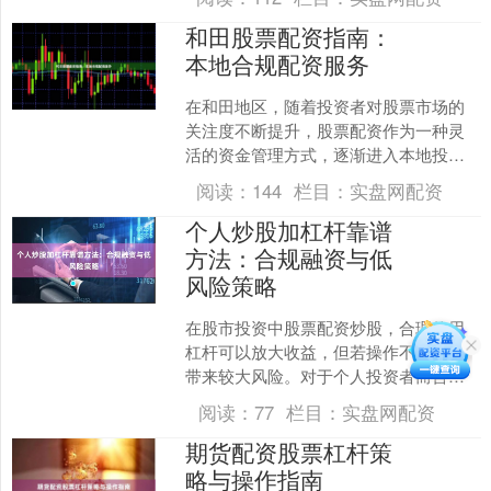
累构筑起稳固的护城河。....
和田股票配资指南：
本地合规配资服务
在和田地区，随着投资者对股票市场的
关注度不断提升，股票配资作为一种灵
活的资金管理方式，逐渐进入本地投资
者的视野。本文旨在为和田投资者提供
阅读：
144
栏目：
实盘网配资
一份实用的配资指南，帮助....
个人炒股加杠杆靠谱
方法：合规融资与低
风险策略
在股市投资中股票配资炒股，合理使用
杠杆可以放大收益，但若操作不当也会
带来较大风险。对于个人投资者而言，
选择合规的融资渠道并配合低风险策
阅读：
77
栏目：
实盘网配资
略，是实现稳健增值的关键。....
期货配资股票杠杆策
略与操作指南