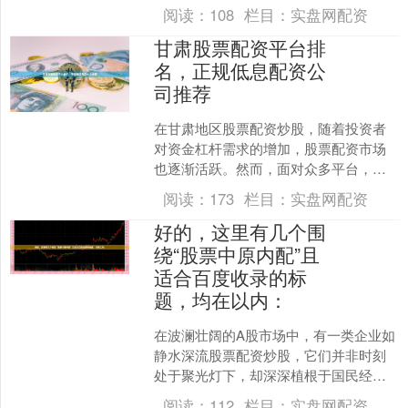
往往成为制约投资者把握行情的关键因
阅读：
108
栏目：
实盘网配资
素。专业期货配资服务应运....
甘肃股票配资平台排
名，正规低息配资公
司推荐
在甘肃地区股票配资炒股，随着投资者
对资金杠杆需求的增加，股票配资市场
也逐渐活跃。然而，面对众多平台，如
何选择一家正规、低息且可靠的配资公
阅读：
173
栏目：
实盘网配资
司，成为许多投资者关注的....
好的，这里有几个围
绕“股票中原内配”且
适合百度收录的标
题，均在以内：
在波澜壮阔的A股市场中，有一类企业如
静水深流股票配资炒股，它们并非时刻
处于聚光灯下，却深深植根于国民经济
的关键产业链中，凭借长期的专注与积
阅读：
112
栏目：
实盘网配资