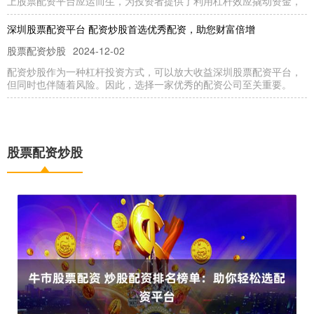
上股票配资平台应运而生，为投资者提供了利用杠杆效应撬动资金，
深圳股票配资平台 配资炒股首选优秀配资，助您财富倍增
股票配资炒股
2024-12-02
配资炒股作为一种杠杆投资方式，可以放大收益深圳股票配资平台，
但同时也伴随着风险。因此，选择一家优秀的配资公司至关重要。
金股配资网 配资股票平台：助你轻松撬动资本杠杆
股票配资炒股
2025-03-05
股票配资炒股
在股票市场中，资金是制胜的关键。然而，对于资金有限的投资者来
说，想要获得更高的收益，配资股票平台无疑是一个明智的选择。