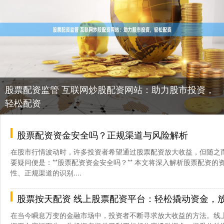
股票配资监管 互联网炒股配资网站：助力股市投资，
轻松配资
股票配资资金安全吗？正规渠道与风险解析
在股市行情波动时，许多投资者希望通过股票配资放大收益，但随之
要疑问便是：**股票配资资金安全吗？** 本文将深入解析股票配资的
性、正规渠道的识别....
股票按天配资 线上股票配资平台：轻松撬动资金，
在当今瞬息万变的金融市场中，投资者不断寻求放大收益的方法。线